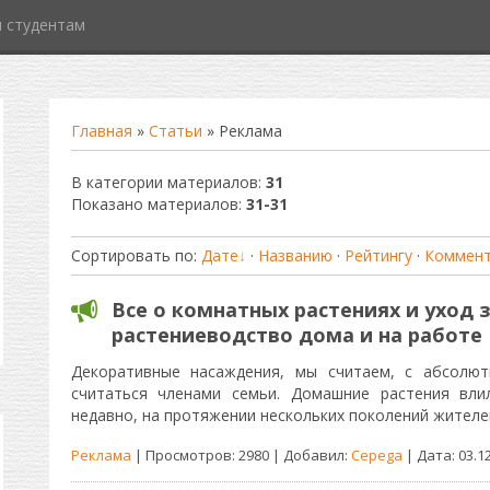
 студентам
Главная
»
Статьи
» Реклама
В категории материалов
:
31
Показано материалов
:
31-31
Сортировать по
:
Дате
·
Названию
·
Рейтингу
·
Коммен
Все о комнатных растениях и уход 
растениеводство дома и на работе
Декоративные насаждения, мы считаем, с абсолю
считаться членами семьи. Домашние растения вли
недавно, на протяжении нескольких поколений жителе
Реклама
| Просмотров: 2980 | Добавил:
Cepega
| Дата:
03.1