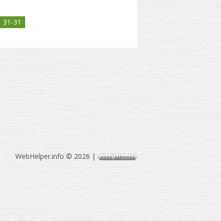
31-31
WebHelper.info © 2026
|