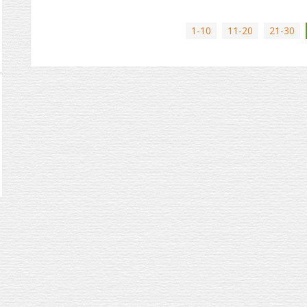
1-10
11-20
21-30