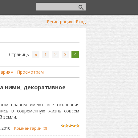
Регистрация
|
Вход
Страницы
:
«
1
2
3
4
тариям
·
Просмотрам
за ними, декоративное
тным правом имеют все основания
лись в современную жизнь совсем
й земли.
2.2010
|
Комментарии (0)