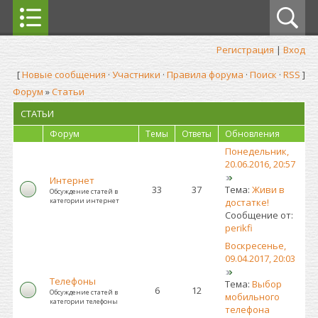
Регистрация
|
Вход
[
Новые сообщения
·
Участники
·
Правила форума
·
Поиск
·
RSS
]
Форум
»
Статьи
СТАТЬИ
Форум
Темы
Ответы
Обновления
Понедельник,
20.06.2016, 20:57
Интернет
33
37
Тема:
Живи в
Обсуждение статей в
категории интернет
достатке!
Сообщение от:
perikfi
Воскресенье,
09.04.2017, 20:03
Телефоны
Тема:
Выбор
6
12
Обсуждение статей в
мобильного
категории телефоны
телефона