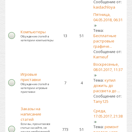
Сообщение от:
kaidachloya
Пятница,
04.05.2018, 06:31
Тема:
Компьютеры
13
51
Бесплатные
Обсуждение статей в
категории компьютеры
растровые
графиче...
Сообщение от:
Karneuf
Воскресенье,
08.01.2017, 11:37
Игровые
приставки
Тема:
купил
7
4
Обсуждение статей в
дожить до
категории игровые
рассвета до ...
приставки
Сообщение от:
Tany125
Заказы на
Среда,
написание
17.05.2017, 21:38
статей
Если вы, прочитав все
Тема:
ремонт
статьи на сайте, не
773
51
нашли необходимой