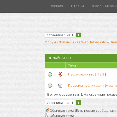
Главная
Статьи
Школьникам и
Страница
1
из
1
1
Форум
»
Жизнь сайта WebHelper.info
»
Онл
ОНЛАЙН ИГРЫ
Тема
Публикация игр
[
1
2
3
]
Правила публикации флеш-и
В этом форуме тем:
2
. На странице показ
Страница
1
из
1
1
Обычная тема (Есть новые сообщения)
Обычная тема