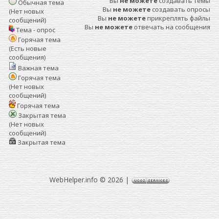
Вы
не можете
создавать темы
Обычная тема
Вы
не можете
создавать опросы
(Нет новых
Вы
не можете
прикреплять файлы
сообщений)
Вы
не можете
отвечать на сообщения
Тема - опрос
Горячая тема
(Есть новые
сообщения)
Важная тема
Горячая тема
(Нет новых
сообщений)
Горячая тема
Закрытая тема
(Нет новых
сообщений)
Закрытая тема
WebHelper.info © 2026
|