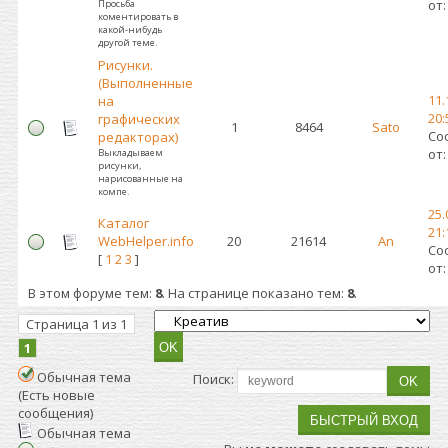
от
Просьба
коментировать в
какой-нибудь
другой теме.
Рисунки.
(Выполненные
11.
на
20:
графических
1
8464
Sato
Со
редакторах)
от
Выкладываем
рисунки,
нарисованные на
компе.
25.
Каталог
21:
WebHelper.info
20
21614
An
Со
[
1
2
3
]
от
В этом форуме тем:
8
. На странице показано тем:
8
.
Страница
1
из
1
1
Обычная тема
Поиск:
(Есть новые
сообщения)
Обычная тема