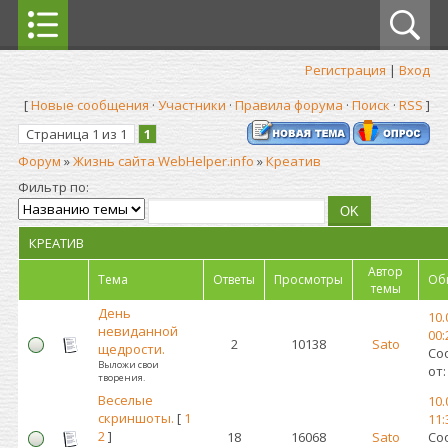
Регистрация
|
Вход
[
Новые сообщения
·
Участники
·
Правила форума
·
Поиск
·
RSS
]
Страница
1
из
1
1
Форум
»
Жизнь сайта WebHelper.info
»
Креатив
Фильтр по:
КРЕАТИВ
Автор
Тема
Ответы
Просмотры
Об
темы
День
10.
невиданной
00:
2
10138
Sato
щедрости.
Со
Выложи свои
от
творения.
Веселые
10.
скриншоты.
[
1
11:
2
]
18
16068
Sato
Со