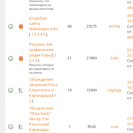
Покажите, что
от:
происходило на
al
вашем мониторе.
28.
Юзербар
13:
сайта
46
23575
DrChe
Со
WebHelper.info
от:
[
1
2
3
4
5
]
al
Рисунки. (Не
графические
03.
редакторы)
[
1
20:
31
21869
Sato
2
3
4
]
Со
Рисунки, которые
от
вы нарисовали не
на компе.
Обсуждение
29.
творения Рока
16:
Рокетского и
19
15900
Cepega
Со
Карандаша
[
1
от
2
]
18 карат или
"I’ll be back"
27.
Автор: Рок
20:
Рокетский,
1
8543
rock
Со
Карандаш