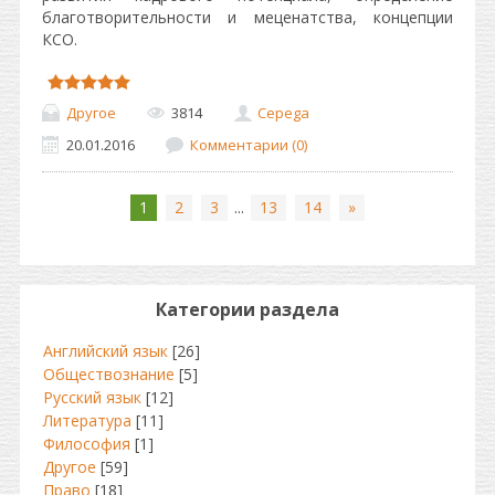
благотворительности и меценатства, концепции
КСО.
Другое
3814
Cepega
20.01.2016
Комментарии (0)
1
2
3
...
13
14
»
Категории раздела
Английский язык
[26]
Обществознание
[5]
Русский язык
[12]
Литература
[11]
Философия
[1]
Другое
[59]
Право
[18]