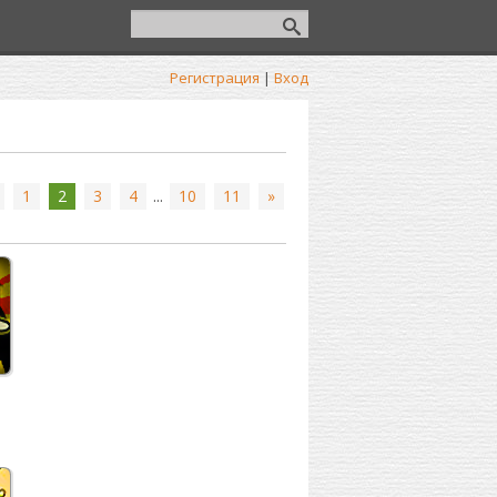
Регистрация
|
Вход
1
2
3
4
...
10
11
»