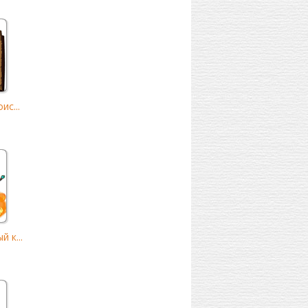
ис...
 к...