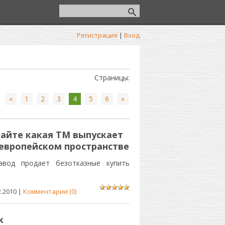
Регистрация
|
Вход
Страницы
:
«
1
2
3
4
5
6
»
айте какая ТМ выпускает
европейском пространстве
завод продает безотказные купить
2.2010
|
Комментарии (0)
k