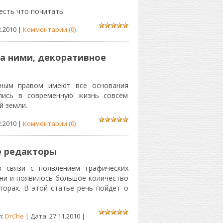
есть что почитать.
2.2010
|
Комментарии (0)
за ними, декоративное
тным правом имеют все основания
лись в современную жизнь совсем
й земли.
2.2010
|
Комментарии (0)
е редакторы
 связи с появлением графических
ни и появилось большое количество
торах. В этой статье речь пойдет о
л:
DrChe
| Дата:
27.11.2010
|