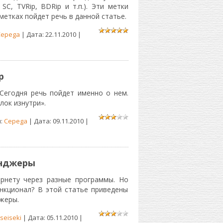
C, TVRip, BDRip и т.п.). Эти метки
метках пойдет речь в данной статье.
Cepega
| Дата:
22.11.2010
|
р
Сегодня речь пойдет именно о нем.
лок изнутри».
л:
Cepega
| Дата:
09.11.2010
|
енджеры
рнету через разные программы. Но
ункционал? В этой статье приведены
жеры.
seiseki
| Дата:
05.11.2010
|