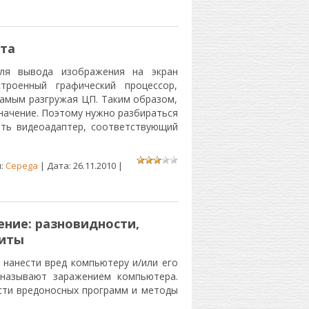
та
для вывода изображения на экран
троенный графический процессор,
амым разгружая ЦП. Таким образом,
начение. Поэтому нужно разбираться
ать видеоадаптер, соответствующий
л:
Cepega
| Дата:
26.11.2010
|
ние: разновидности,
щиты
 нанести вред компьютеру и/или его
 называют заражением компьютера.
сти вредоносных программ и методы